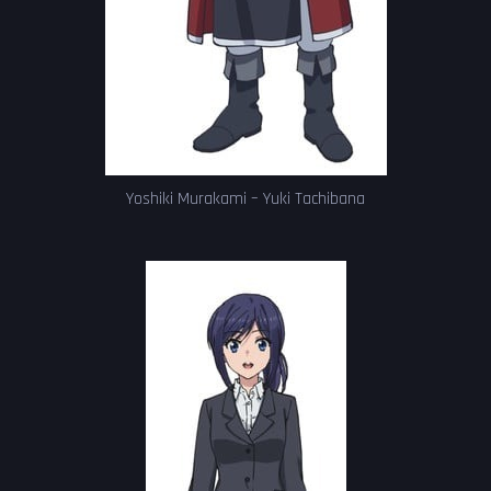
Yoshiki Murakami – Yuki Tachibana