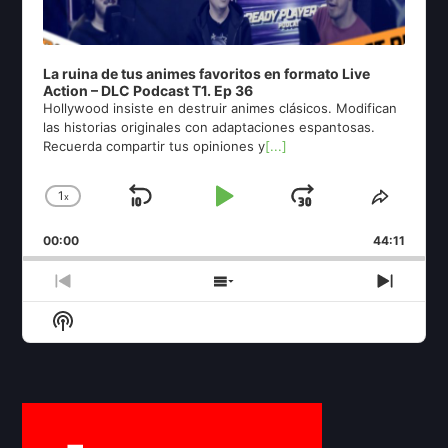
La ruina de tus animes favoritos en formato Live
Action – DLC Podcast T1. Ep 36
Hollywood insiste en destruir animes clásicos. Modifican
las historias originales con adaptaciones espantosas.
Recuerda compartir tus opiniones y
[...]
1
x
Skip
Play
Jump
Change
Share
Playback
This
Backward
Pause
Forward
00:00
Rate
44:11
Episod
Previous
Show
Next
Episode
Episodes
Episo
Show
List
Podcast
Information