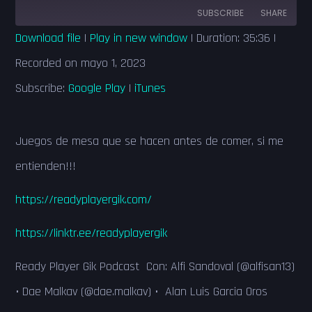
SUBSCRIBE
SHARE
Download file
|
Play in new window
|
Duration: 35:36
|
SHARE
Google Play
iTunes
Recorded on mayo 1, 2023
RSS FEED
Subscribe:
Google Play
|
iTunes
LINK
EMBED
Juegos de mesa que se hacen antes de comer, si me
entienden!!!
https://readyplayergik.com/
https://linktr.ee/readyplayergik
Ready Player Gik Podcast Con: Alfi Sandoval (@alfisan13)
• Dae Malkav (@dae.malkav) • Alan Luis Garcia Oros