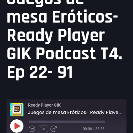
mesa Eróticos-
Ready Player
GIK Podcast T4.
Ep 22- 91
Ready Player GIK
Juegos de mesa Eróticos- Ready Player GIK Podcast T4. Ep 22- 91
Play
1x
00:00
/
35:36
Episode