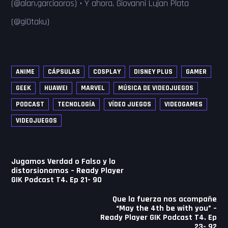
(@alan.garciaoros) • Y ahora, Giovanni Lujan Plata
(@giOtaku)
ANIME
CÁPSULAS
COSPLAY
DISNEY PLUS
GAMER
GEEK
HUAWEI
MARVEL
MÚSICA DE VIDEOJUEGOS
PODCAST
TECNOLOGÍA
VÍDEO JUEGOS
VIDEOGAMES
VIDEOJUEGOS
Navegación
Jugamos Verdad o Falso y lo
de
distorsionamos – Ready Player
GIK Podcast T4. Ep 21- 90
entradas
Que la fuerza nos acompañe
“May the 4th be with you” –
Ready Player GIK Podcast T4. Ep
23- 92