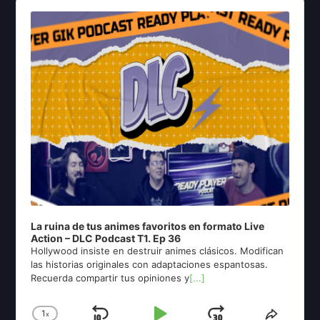
Audio
Player
La ruina de tus animes favoritos en formato Live
Action – DLC Podcast T1. Ep 36
Hollywood insiste en destruir animes clásicos. Modifican
las historias originales con adaptaciones espantosas.
Recuerda compartir tus opiniones y
[...]
1
x
Change
Share