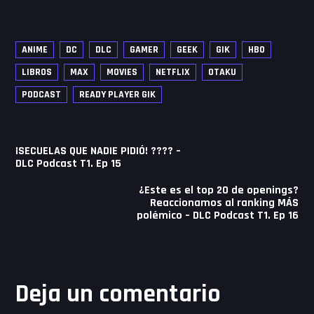
ANIME
DC
DLC
GAMER
GEEK
GIK
HBO
LIBROS
MAX
MOVIES
NETFLIX
OTAKU
PODCAST
READY PLAYER GIK
Navegación
¡SECUELAS QUE NADIE PIDIÓ! ???? –
de
DLC Podcast T1. Ep 15
entradas
¿Este es el top 20 de openings?
Reaccionamos al ranking MÁS
polémico – DLC Podcast T1. Ep 16
Deja un comentario