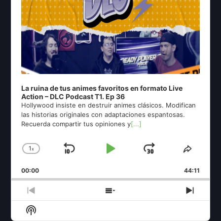
La ruina de tus animes favoritos en formato Live
Action – DLC Podcast T1. Ep 36
Hollywood insiste en destruir animes clásicos. Modifican
las historias originales con adaptaciones espantosas.
Recuerda compartir tus opiniones y
[...]
1
x
Skip
Play
Jump
Change
Share
Playback
This
Backward
Pause
Forward
00:00
Rate
44:11
Episod
Previous
Show
Next
Episode
Episodes
Episo
Show
List
Podcast