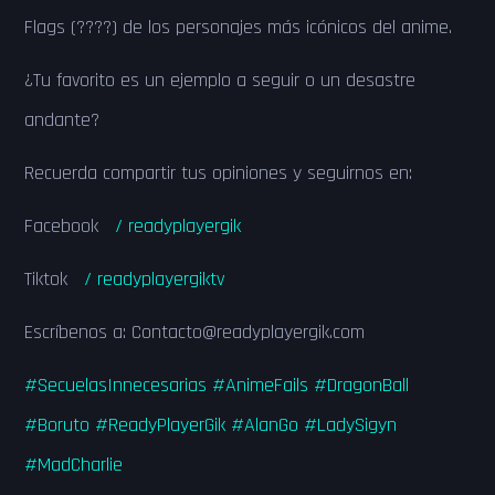
Flags (????) de los personajes más icónicos del anime.
¿Tu favorito es un ejemplo a seguir o un desastre
andante?
Recuerda compartir tus opiniones y seguirnos en:
Facebook
/ readyplayergik
Tiktok
/ readyplayergiktv
Escríbenos a: Contacto@readyplayergik.com
#SecuelasInnecesarias
#AnimeFails
#DragonBall
#Boruto
#ReadyPlayerGik
#AlanGo
#LadySigyn
#MadCharlie