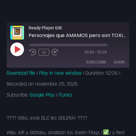
Ready Player GIK
Personajes que AMAMOS pero son TOXICOS (y otros que son PURO GREEN FLAG) - DLC Podcast T1. Ep 17
Play
1x
00:00
/
52:26
Episode
SUBSCRIBE
SHARE
Download file
|
Play in new window
|
Duration: 52:26
|
SHARE
Google Play
iTunes
Recorded on noviembre 25, 2025
RSS FEED
Subscribe:
Google Play
|
iTunes
LINK
EMBED
???? ¡Giks, este DLC les DOLERÁ! ????
Wijo, Alfi y GiOtaku, analizan los Green Flags (
) y Red