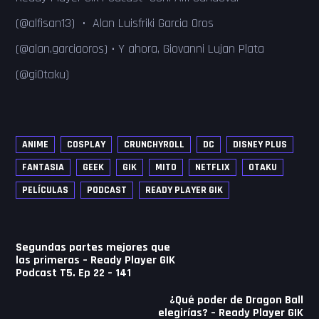
(@alfisan13) • Alan Luisfriki Garcia Oros
(@alan.garciaoros) • Y ahora, Giovanni Lujan Plata
(@giOtaku)
ANIME
COSPLAY
CRUNCHYROLL
DC
DISNEY PLUS
FANTASIA
GEEK
GIK
MITO
NETFLIX
OTAKU
PELÍCULAS
PODCAST
READY PLAYER GIK
Navegación
Segundas partes mejores que
de
las primeras – Ready Player GIK
Podcast T5. Ep 22 – 141
entradas
¿Qué poder de Dragon Ball
elegirías? – Ready Player GIK