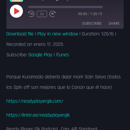
Play
1x
00:00
/
1:26:15
Episode
SUBSCRIBE
SHARE
Download file
|
Play in new window
|
Duration: 1:26:15
|
SHARE
Google Play
iTunes
Recorded on enero 17, 2025
RSS FEED
Subscribe:
Google Play
|
iTunes
LINK
EMBED
Porque Kuramada debería dejar morir Sain Seiya (todos
los Spin off son mejores que lo Canon que él hace)
https://readyplayergik.com/
https://linktr.ee/readyplayergik
Ready Player Gik Podcast Con: Alfi Sandoval