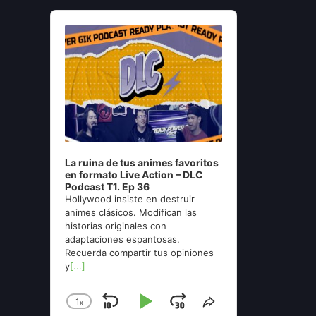
Audio
Player
La ruina de tus animes favoritos
en formato Live Action – DLC
Podcast T1. Ep 36
Hollywood insiste en destruir
animes clásicos. Modifican las
historias originales con
adaptaciones espantosas.
Recuerda compartir tus opiniones
y
[...]
1
x
Skip
Play
Jump
Change
Share