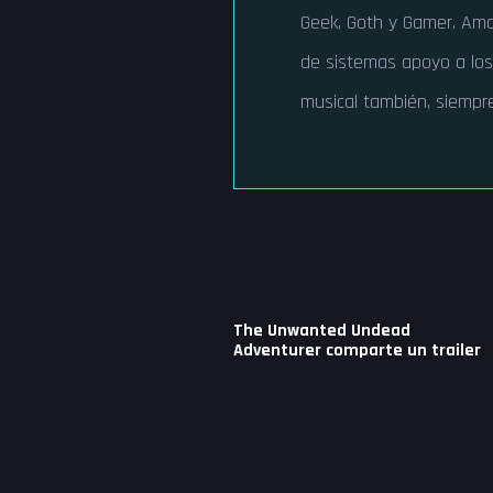
Geek, Goth y Gamer. Amo 
de sistemas apoyo a lo
musical también, siempre
Navegación
The Unwanted Undead
de
Adventurer comparte un trailer
entradas