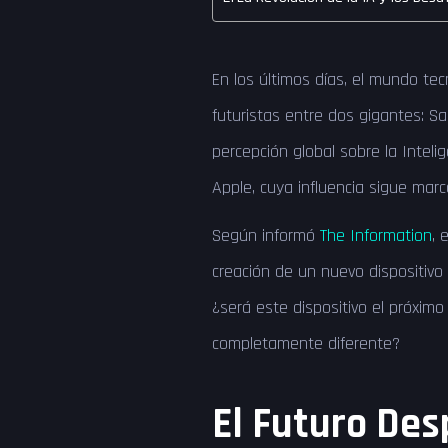
En los últimos días, el mundo tec
futuristas entre dos gigantes: S
percepción global sobre la Intelige
Apple, cuya influencia sigue mar
Según informó
The Information
, 
creación de un nuevo dispositivo b
¿será este dispositivo el próxim
completamente diferente?
El Futuro De