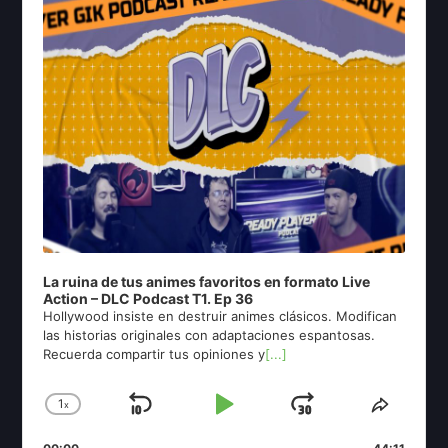
La ruina de tus animes favoritos en formato Live
Action – DLC Podcast T1. Ep 36
Hollywood insiste en destruir animes clásicos. Modifican
las historias originales con adaptaciones espantosas.
Recuerda compartir tus opiniones y
[...]
1
x
Skip
Play
Jump
Change
Share
Playback
This
Backward
Pause
Forward