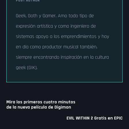
POST AUTHOR
Geek, Goth y Gamer. Amo todo tipo de
expresión artística y como ingeniero de
sistemas apoyo a los emprendimientos y hoy
en día como productor musical también,
siempre encontrando inspiración en la cultura
geek (GIK).
Navegación
Mira los primeros cuatro minutos
de
de la nueva película de Digimon
entradas
EVIL WITHIN 2 Gratis en EPIC