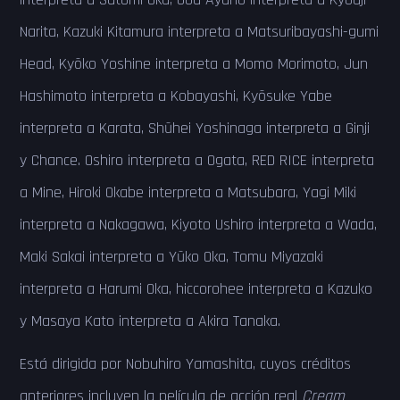
Narita, Kazuki Kitamura interpreta a Matsuribayashi-gumi
Head, Kyōko Yoshine interpreta a Momo Morimoto, Jun
Hashimoto interpreta a Kobayashi, Kyōsuke Yabe
interpreta a Karata, Shūhei Yoshinaga interpreta a Ginji
y Chance. Oshiro interpreta a Ogata, RED RICE interpreta
a Mine, Hiroki Okabe interpreta a Matsubara, Yagi Miki
interpreta a Nakagawa, Kiyoto Ushiro interpreta a Wada,
Maki Sakai interpreta a Yūko Oka, Tomu Miyazaki
interpreta a Harumi Oka, hiccorohee interpreta a Kazuko
y Masaya Kato interpreta a Akira Tanaka.
Está dirigida por Nobuhiro Yamashita, cuyos créditos
anteriores incluyen la película de acción real
Cream