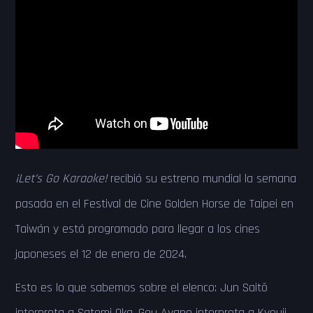
¡Let’s Go Karaoke!
recibió su estreno mundial la semana
pasada en el Festival de Cine Golden Horse de Taipei en
Taiwán y está programado para llegar a los cines
japoneses el 12 de enero de 2024.
Esto es lo que sabemos sobre el elenco: Jun Saitō
interpreta a Satomi Oka, Gou Ayano interpreta a Kyouji