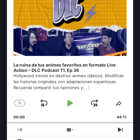
La ruina de tus animes favoritos en formato Live
Action – DLC Podcast T1. Ep 36
Hollywood insiste en destruir animes clásicos. Modifican
las historias originales con adaptaciones espantosas.
Recuerda compartir tus opiniones y
[...]
1
x
Skip
Play
Jump
Change
Share
Playback
This
Backward
Pause
Forward
00:00
Rate
44:11
Episod
Previous
Show
Next
Episode
Episodes
Episo