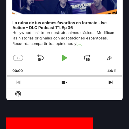
La ruina de tus animes favoritos en formato Live
Action – DLC Podcast T1. Ep 36
Hollywood insiste en destruir animes clásicos. Modifican
las historias originales con adaptaciones espantosas.
Recuerda compartir tus opiniones y
[...]
1
x
Skip
Play
Jump
Change
Share
Playback
This
Backward
Pause
Forward
00:00
Rate
44:11
Episod
Previous
Show
Next
Episode
Episodes
Episo
Show
List
Podcast
Information