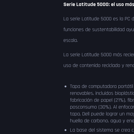
Serie Latitude 5000: el uso má
La serie Latitude 5000 es la PC d
funciones de sustentabilidad ayu
escala.
La serie Latitude 5000 más reci
uso de contenido reciclado y renov
Tapa de computadora portátil 
renovables, incluidos bioplást
fabricación de papel (21%), fi
posconsumo (30%). Al enfocar
tapa, Dell puede lograr un may
huella de carbono, agua y ene
La base del sistema se crea 