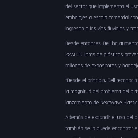
del sector que implementa el uso
embalajes a escala comercial con
ingresen a las vías fluviales y tr
Desde entonces, Dell ha aument
227.000 libras de plásticos prove
millones de expositores y bandej
“Desde el principio, Dell reconoc
la magnitud del problema del plá
lanzamiento de NextWave Plastics
Además de expandir el uso del pl
también se lo puede encontrar en