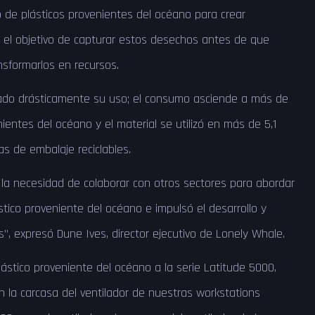
 de plásticos provenientes del océano para crear
 el objetivo de capturar estos desechos antes de que
ansformarlos en recursos.
ado drásticamente su uso; el consumo asciende a más de
nientes del océano y el material se utilizó en más de 5,1
as de embalaje reciclables.
ió la necesidad de colaborar con otros sectores para abordar
stico proveniente del océano e impulsó el desarrollo y
”, expresó Dune Ives, director ejecutivo de Lonely Whale.
ástico proveniente del océano a la serie Latitude 5000,
 la carcasa del ventilador de nuestras workstations