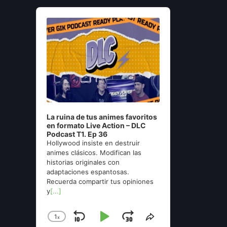
Audio
Player
La ruina de tus animes favoritos
en formato Live Action – DLC
Podcast T1. Ep 36
Hollywood insiste en destruir
animes clásicos. Modifican las
historias originales con
adaptaciones espantosas.
Recuerda compartir tus opiniones
y
[...]
1
x
Skip
Play
Jump
Change
Share