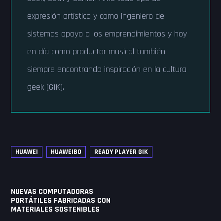
expresión artística y como ingeniero de
sistemas apoyo a los emprendimientos y hoy
en día como productor musical también,
siempre encontrando inspiración en la cultura
geek (GIK).
HUAWEI
HUAWEIBO
READY PLAYER GIK
Navegación
NUEVAS COMPUTADORAS
de
PORTÁTILES FABRICADAS CON
MATERIALES SOSTENIBLES
entradas