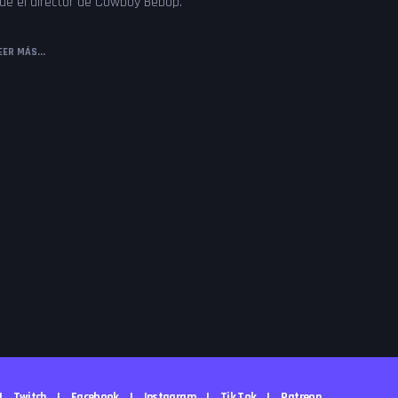
ue el director de Cowboy Bebop.
EER MÁS...
Twitch
Facebook
Instagram
Tik Tok
Patreon