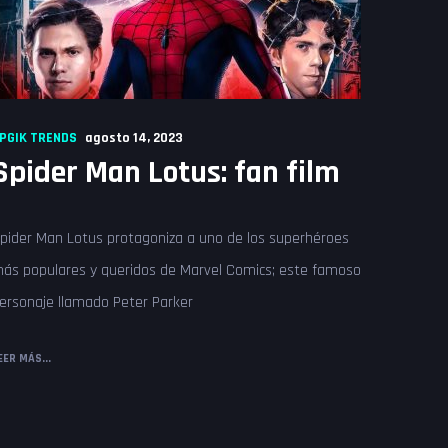
PGIK TRENDS
agosto 14, 2023
Spider Man Lotus: fan film
pider Man Lotus protagoniza a uno de los superhéroes
ás populares y queridos de Marvel Comics; este famoso
ersonaje llamado Peter Parker
EER MÁS...