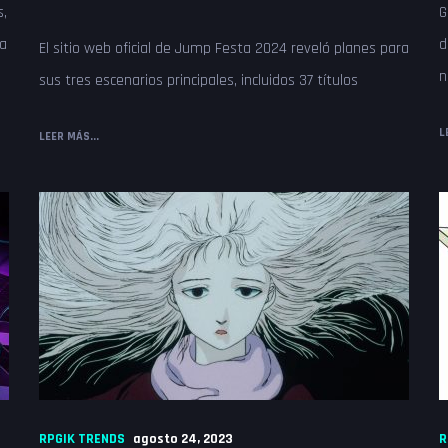
s,
G
la
d
El sitio web oficial de Jump Festa 2024 reveló planes para
n
sus tres escenarios principales, incluidos 37 títulos
L
LEER MÁS...
RPGIK TRENDS
agosto 24, 2023
R