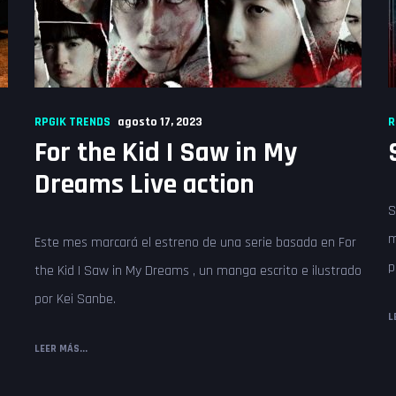
RPGIK TRENDS
agosto 17, 2023
R
For the Kid I Saw in My
Dreams Live action
S
m
Este mes marcará el estreno de una serie basada en For
p
the Kid I Saw in My Dreams , un manga escrito e ilustrado
por Kei Sanbe.
L
LEER MÁS...