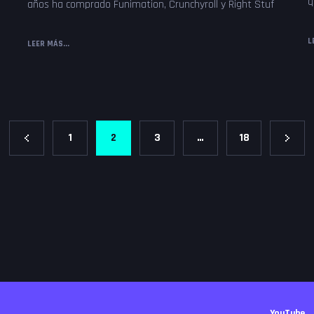
q
años ha comprado Funimation, Crunchyroll y Right Stuf
L
LEER MÁS...
Paginación
1
2
3
…
18
de
entradas
YouTube